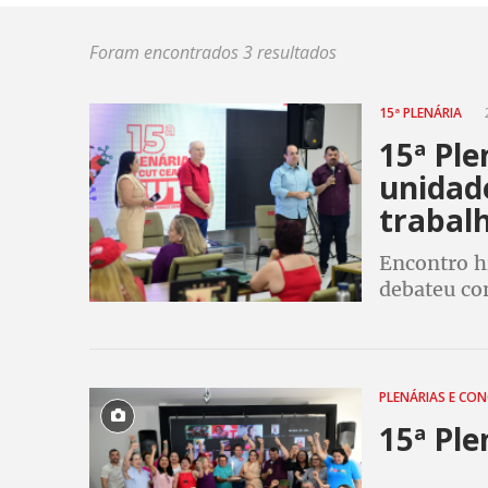
Foram encontrados 3 resultados
15ª PLENÁRIA
15ª Ple
unidade
trabal
Encontro h
debateu co
42 anos da
PLENÁRIAS E CO
15ª Ple