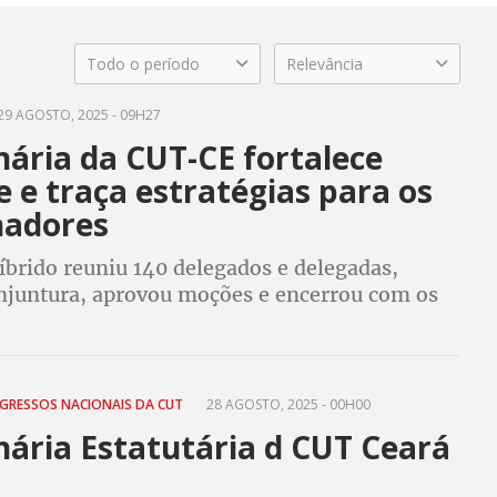
Todo o período
Relevância
29 AGOSTO, 2025 - 09H27
nária da CUT-CE fortalece
 e traça estratégias para os
hadores
íbrido reuniu 140 delegados e delegadas,
njuntura, aprovou moções e encerrou com os
 Central
NGRESSOS NACIONAIS DA CUT
28 AGOSTO, 2025 - 00H00
nária Estatutária d CUT Ceará