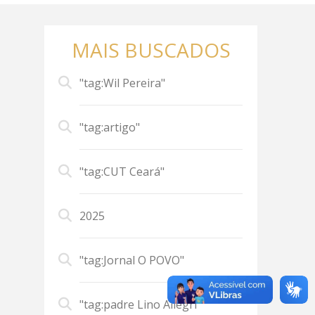
MAIS BUSCADOS
"tag:Wil Pereira"
"tag:artigo"
"tag:CUT Ceará"
2025
"tag:Jornal O POVO"
"tag:padre Lino Allegri"