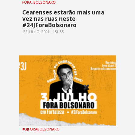
FORA, BOLSONARO
Cearenses estarão mais uma
vez nas ruas neste
#24JForaBolsonaro
22 JULHO, 2021 - 15H55
#3JFORABOLSONARO