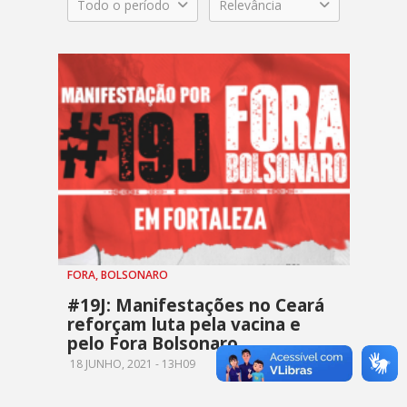
Todo o período
Relevância
FORA, BOLSONARO
#19J: Manifestações no Ceará
reforçam luta pela vacina e
pelo Fora Bolsonaro
18 JUNHO, 2021 - 13H09