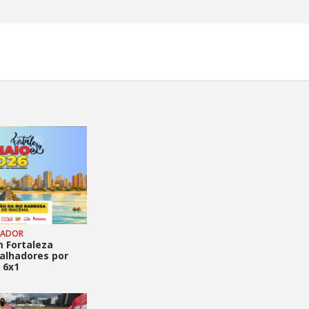
HADOR
m Fortaleza
balhadores por
 6x1