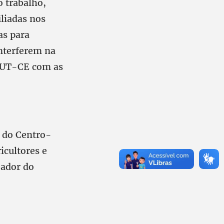
o trabalho,
iliadas nos
as para
interferem na
 CUT-CE com as
o do Centro-
icultores e
eador do