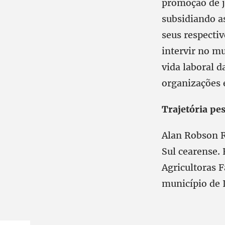
promoção de jo
subsidiando as
seus respecti
intervir no m
vida laboral 
organizações 
Trajetória pe
Alan Robson R
Sul cearense. 
Agricultoras 
município de I