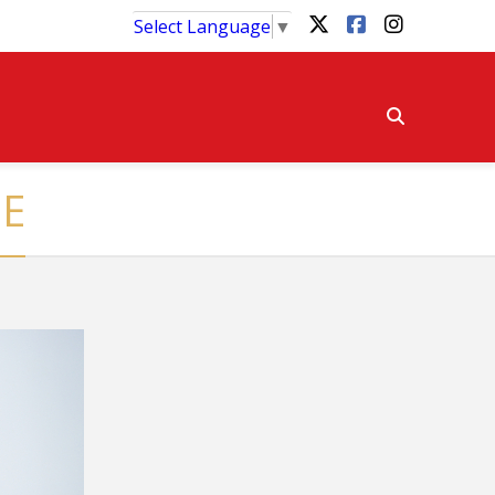
Select Language
▼
DE