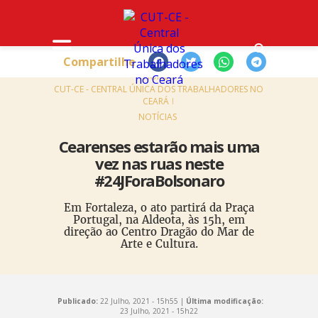
Compartilhe
HOME
CUT-CE - CENTRAL ÚNICA DOS TRABALHADORES NO
CEARÁ
NOTÍCIAS
Cearenses estarão mais uma
vez nas ruas neste
#24JForaBolsonaro
Em Fortaleza, o ato partirá da Praça
Portugal, na Aldeota, às 15h, em
direção ao Centro Dragão do Mar de
Arte e Cultura.
Publicado:
22 Julho, 2021 - 15h55 |
Última modificação:
23 Julho, 2021 - 15h22