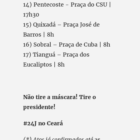
14) Pentecoste - Praça do CSU |
17h30
15) Quixadá – Praça José de
Barros | 8h
16) Sobral – Praça de Cuba | 8h
17) Tianguá – Praça dos
Eucaliptos | 8h
Não tire a máscara! Tire o
presidente!
#24J no Ceará
(*) Atos já confirmados até
as