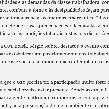
ealidades e as demandas da classe trabalhadora, c
te, combate à fome e às desigualdades façam part
serão tomadas pelas economias emergentes. O L20 
r e defender essas preocupações relacionadas a em
lhistas e às condições laborais justas nas discussõe
da CUT Brasil, Sérgio Nobre, destacou o evento co
ara estabelecer um posicionamento dos trabalhad
ômicas e sociais no mundo, que contemplem a cla
a que o G20 precisa ter a participação muito fort
auta social precisa estar presente. Sendo assim, o L
ara a gente reafirmar o compromisso com a paz e 
aneta, pela preservação do meio ambiente e a sobr