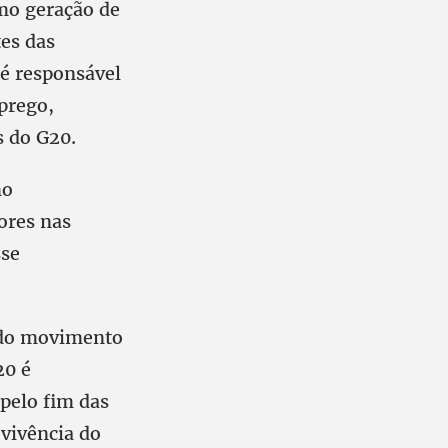
omo geração de
es das
é responsável
prego,
s do G20.
mo
ores nas
sse
e do movimento
20 é
pelo fim das
evivência do