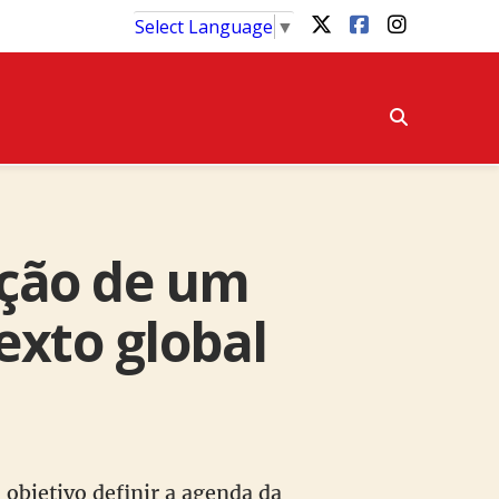
Select Language
▼
ção de um
exto global
objetivo definir a agenda da