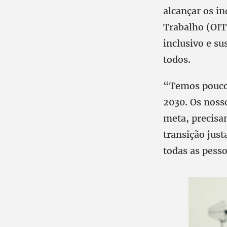
alcançar os i
Trabalho (OIT
inclusivo e su
todos.
“Temos poucos
2030. Os noss
meta, precisa
transição jus
todas as pesso