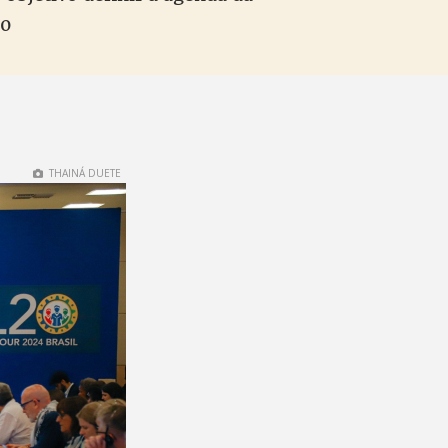
20
THAINÁ DUETE