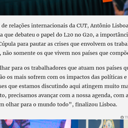
o de relações internacionais da CUT, Antônio Lisbo
a que debateu o papel do L20 no G20, a importânci
 Cúpula para pautar as crises que envolvem os trab
 não somente os que vivem nos países que compõ
har para os trabalhadores que atuam nos países q
são os mais sofrem com os impactos das políticas e
ises que estamos discutindo aqui atingem muito ma
nto, precisamos avançar com a nossa agenda, com 
m olhar para o mundo todo”, finalizou Lisboa.
T