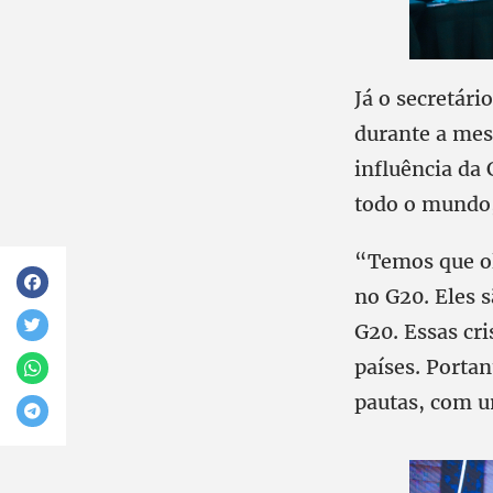
Já o secretári
durante a mes
influência da
todo o mundo,
“Temos que ol
no G20. Eles 
G20. Essas cr
países. Porta
pautas, com u