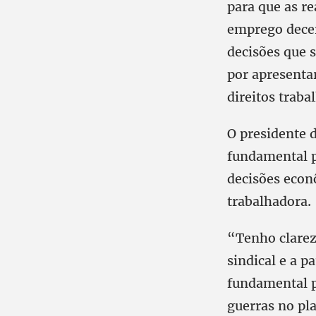
para que as r
emprego decen
decisões que 
por apresenta
direitos traba
O presidente 
fundamental p
decisões econ
trabalhadora.
“Tenho clarez
sindical e a p
fundamental p
guerras no pl