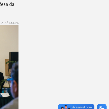
fesa da
HAINÁ DUETE