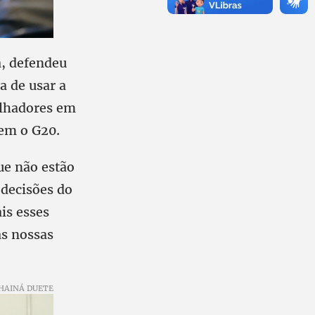
a, defendeu
a de usar a
alhadores em
em o G20.
ue não estão
 decisões do
is esses
as nossas
HAINÁ DUETE