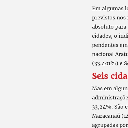
Em algumas lo
previstos nos
absoluto para
cidades, o índ
pendentes em 
nacional Arat
(33,401%) e S
Seis cid
Mas em alguns 
administraçõe
33,24%. São e
Maracanaú (1
agrupadas por 