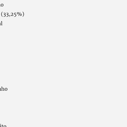
no
u (33,25%)
l
nho
ito