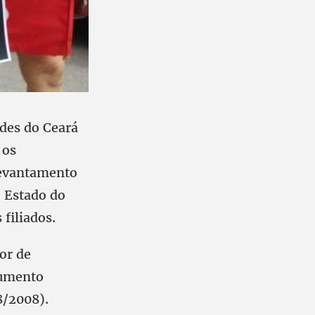
ades do Ceará
 os
 levantamento
o Estado do
filiados.
or de
aumento
8/2008).