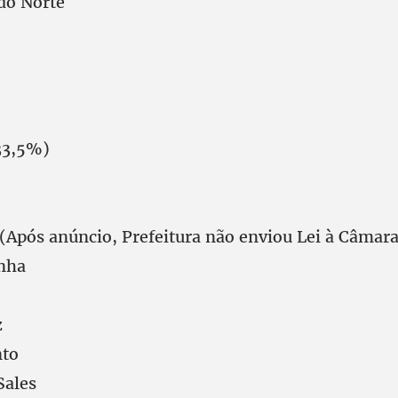
do Norte
33,5%)
(Após anúncio, Prefeitura não enviou Lei à Câmara
nha
z
nto
Sales