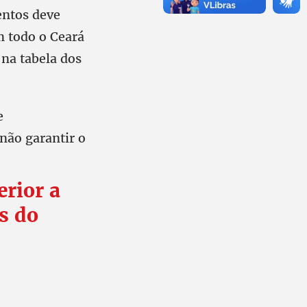
entos deve
m todo o Ceará
na tabela dos
e
não garantir o
erior a
s do