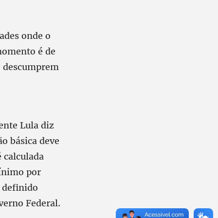
dades onde o
 momento é de
ue descumprem
ente Lula diz
ão básica deve
é calculada
ínimo por
 definido
verno Federal.