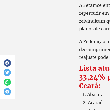
A Fetamce ent
repercutir em 
reivindicam q
planos de carr
A Federação al
descumpriment
reajuste pode
Lista atu
33,24% p
Ceará:
Abaiara
Acaraú