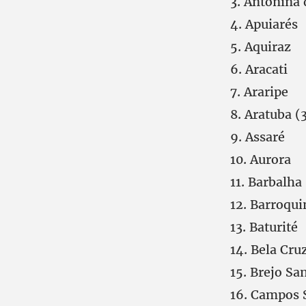
Antonina 
Apuiarés
Aquiraz
Aracati
Araripe
Aratuba (
Assaré
Aurora
Barbalha 
Barroqui
Baturité
Bela Cru
Brejo Sa
Campos 