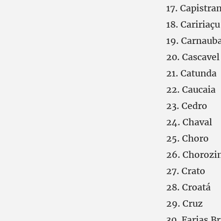
Capistra
Caririaç
Carnauba
Cascavel
Catunda
Caucaia
Cedro
Chaval
Choro
Chorozi
Crato
Croatá
Cruz
Farias Br