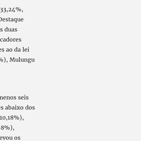
 33,24%,
 Destaque
s duas
ucadores
 ao da lei
3%), Mulungu
 menos seis
s abaixo dos
(10,18%),
68%),
levou os